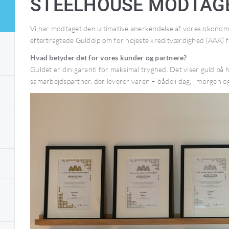
STEELHOUSE MODTAGE
Vi har modtaget den ultimative anerkendelse af vores økonomis
eftertragtede Gulddiplom for højeste kreditværdighed (AAA) 
Hvad betyder det for vores kunder og partnere?
Guldet er din garanti for maksimal tryghed. Det viser guld på h
samarbejdspartner, der leverer varen – både i dag, i morgen o