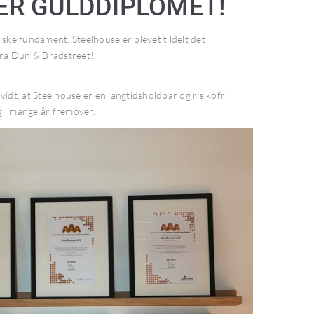
R GULDDIPLOMET!
ke fundament. Steelhouse er blevet tildelt det
fra Dun & Bradstreet!
vidt, at Steelhouse er en langtidsholdbar og risikofri
g i mange år fremover.